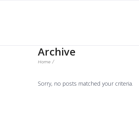
contacto@spaic.c
(81) 8375 – 7020
INICIO
Archive
Home
/
Sorry, no posts matched your criteria.