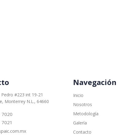
cto
Navegación
 Pedro #223 int 19-21
Inicio
le, Monterrey N.L., 64660
Nosotros
Metodología
– 7020
– 7021
Galería
paic.com.mx
Contacto